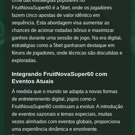
Uma das estratégias populares no
FruitNovaSuper60 é a 5bet, onde os jogadores
fazem cinco apostas de valor idêntico em
sequência. Esta abordagem visa aumentar as
chances de acionar rodadas bônus e maximizar
ganhos durante uma sessão de jogo. Na era digital,
estratégias como a 5bet ganharam destaque em
fóruns de jogadores, onde técnicas são discutidas e
exploradas.
Integrando FruitNovaSuper60 com
Eventos Atuais
À medida que o mundo se adapta a novas formas
de entretenimento digital, jogos como o
FruitNovaSuper60 continuam a evoluir. A introdução
de eventos sazonais e temas especiais, muitas
vezes alinhados com eventos globais, proporciona
uma experiência dinâmica e envolvente.