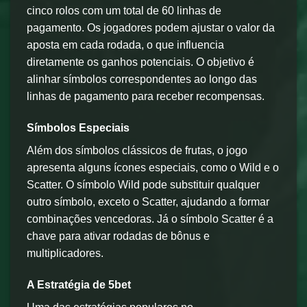
cinco rolos com um total de 60 linhas de
pagamento. Os jogadores podem ajustar o valor da
aposta em cada rodada, o que influencia
diretamente os ganhos potenciais. O objetivo é
alinhar símbolos correspondentes ao longo das
linhas de pagamento para receber recompensas.
Símbolos Especiais
Além dos símbolos clássicos de frutas, o jogo
apresenta alguns ícones especiais, como o Wild e o
Scatter. O símbolo Wild pode substituir qualquer
outro símbolo, exceto o Scatter, ajudando a formar
combinações vencedoras. Já o símbolo Scatter é a
chave para ativar rodadas de bônus e
multiplicadores.
A Estratégia de 5bet