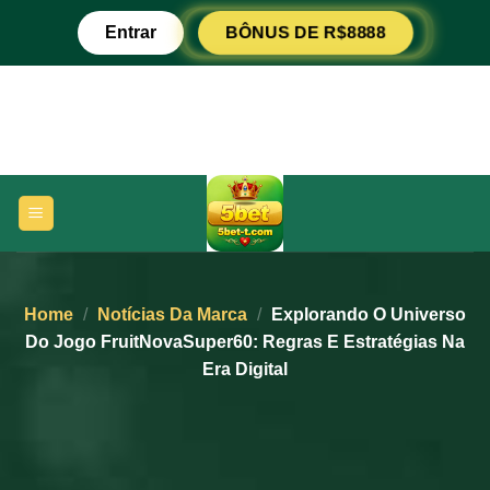
Ir
Entrar
BÔNUS DE R$8888
para
o
conteúdo
Home
/
Notícias Da Marca
/
Explorando O Universo
Do Jogo FruitNovaSuper60: Regras E Estratégias Na
Era Digital