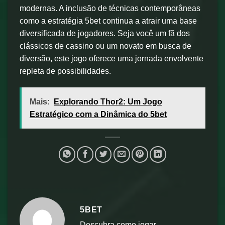
modernas. A inclusão de técnicas contemporâneas
como a estratégia 5bet continua a atrair uma base
diversificada de jogadores. Seja você um fã dos
clássicos de cassino ou um novato em busca de
diversão, este jogo oferece uma jornada envolvente
repleta de possibilidades.
Mais:
Explorando Thor2: Um Jogo
Estratégico com a Dinâmica do 5bet
5BET
Descubra como jogar