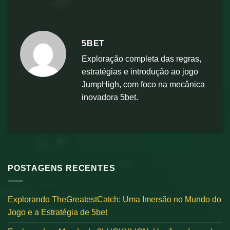
5BET
Exploração completa das regras,
estratégias e introdução ao jogo
JumpHigh, com foco na mecânica
inovadora 5bet.
POSTAGENS RECENTES
Explorando TheGreatestCatch: Uma Imersão no Mundo do
Jogo e a Estratégia de 5bet