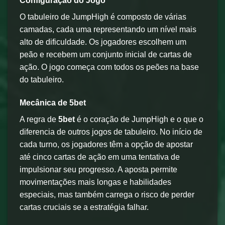
Configuração do Jogo
O tabuleiro de JumpHigh é composto de várias
camadas, cada uma representando um nível mais
alto de dificuldade. Os jogadores escolhem um
peão e recebem um conjunto inicial de cartas de
ação. O jogo começa com todos os peões na base
do tabuleiro.
Mecânica de 5bet
A regra de
5bet
é o coração de JumpHigh e o que o
diferencia de outros jogos de tabuleiro. No início de
cada turno, os jogadores têm a opção de apostar
até cinco cartas de ação em uma tentativa de
impulsionar seu progresso. A aposta permite
movimentações mais longas e habilidades
especiais, mas também carrega o risco de perder
cartas cruciais se a estratégia falhar.