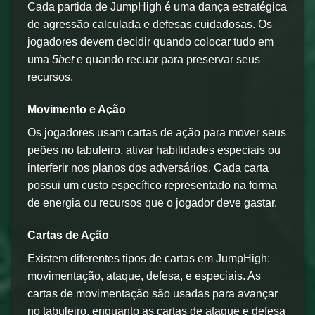
Cada partida de JumpHigh é uma dança estratégica
de agressão calculada e defesas cuidadosas. Os
jogadores devem decidir quando colocar tudo em
uma
5bet
e quando recuar para preservar seus
recursos.
Movimento e Ação
Os jogadores usam cartas de ação para mover seus
peões no tabuleiro, ativar habilidades especiais ou
interferir nos planos dos adversários. Cada carta
possui um custo específico representado na forma
de energia ou recursos que o jogador deve gastar.
Cartas de Ação
Existem diferentes tipos de cartas em JumpHigh:
movimentação, ataque, defesa, e especiais. As
cartas de movimentação são usadas para avançar
no tabuleiro, enquanto as cartas de ataque e defesa