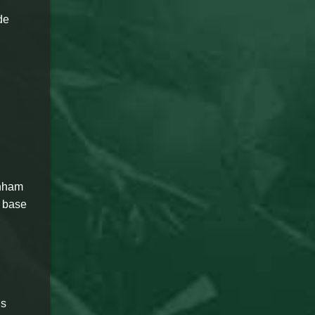
de
enham
m base
ns