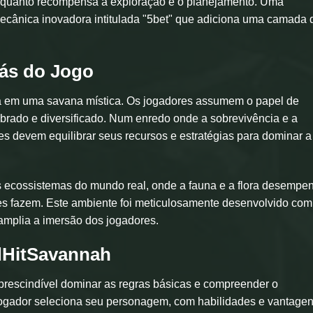
enquanto recompensa a exploração e o planejamento. Uma
mecânica inovadora intitulada "5bet" que adiciona uma camada 
rás do Jogo
la em uma savana mística. Os jogadores assumem o papel de
brado e diversificado. Num enredo onde a sobrevivência e a
s devem equilibrar seus recursos e estratégias para dominar a
os ecossistemas do mundo real, onde a fauna e a flora desemp
es fazem. Este ambiente foi meticulosamente desenvolvido co
 amplia a imersão dos jogadores.
dHitSavannah
prescindível dominar as regras básicas e compreender o
 jogador seleciona seu personagem, com habilidades e vantage