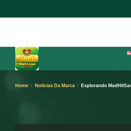
Ir
para
o
conteúdo
Home
/
Notícias Da Marca
/
Explorando MadHitSav