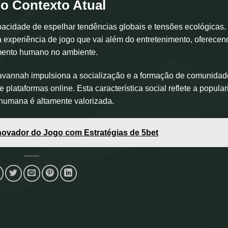
o Contexto Atual
pacidade de espelhar tendências globais e tensões ecológicas.
 experiência de jogo que vai além do entretenimento, oferecen
mento humano no ambiente.
avannah impulsiona a socialização e a formação de comunidad
 plataformas online. Esta característica social reflete a popula
 humana é altamente valorizada.
ovador do Jogo com Estratégias de 5bet