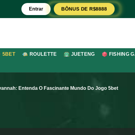
Entrar
BÔNUS DE R$8888
5BET
ROULETTE
JUETENG
FISHING 
annah: Entenda O Fascinante Mundo Do Jogo 5bet