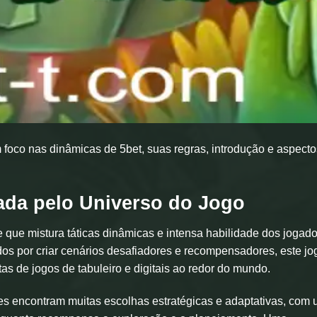
co nas dinâmicas de 5bet, suas regras, introdução e aspecto
da pelo Universo do Jogo
que mistura táticas dinâmicas e intensa habilidade dos jogado
s por criar cenários desafiadores e recompensadores, este jo
s de jogos de tabuleiro e digitais ao redor do mundo.
s encontram muitas escolhas estratégicas e adaptativas, com