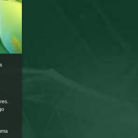
s
res.
go
 uma