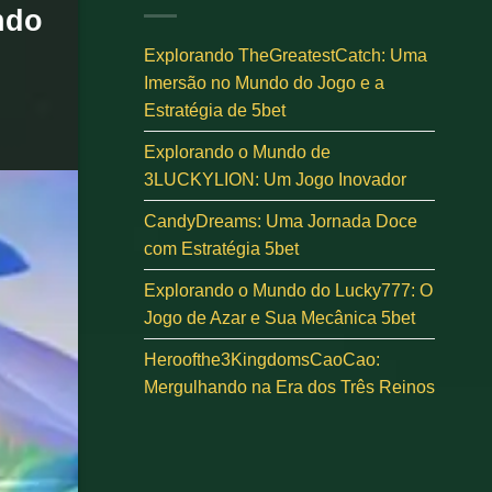
ndo
Explorando TheGreatestCatch: Uma
Imersão no Mundo do Jogo e a
Estratégia de 5bet
Explorando o Mundo de
3LUCKYLION: Um Jogo Inovador
CandyDreams: Uma Jornada Doce
com Estratégia 5bet
Explorando o Mundo do Lucky777: O
Jogo de Azar e Sua Mecânica 5bet
Heroofthe3KingdomsCaoCao:
Mergulhando na Era dos Três Reinos