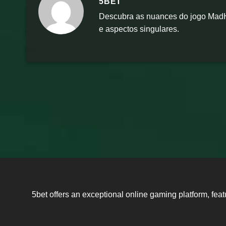
5BET
Descubra as nuances do jogo MadHi
e aspectos singulares.
5bet offers an exceptional online gaming platform, fe