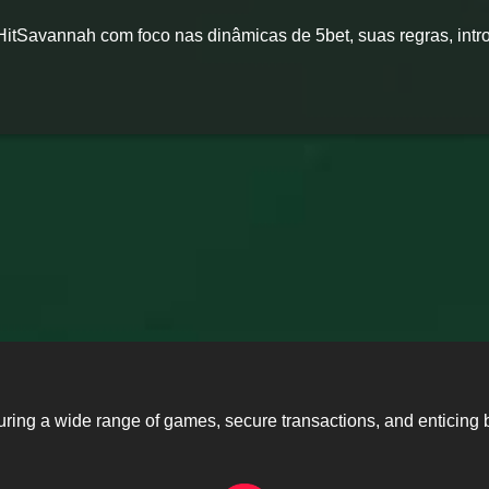
tSavannah com foco nas dinâmicas de 5bet, suas regras, int
aturing a wide range of games, secure transactions, and enticin