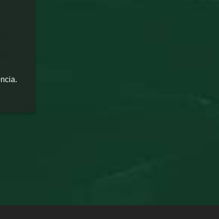
ncia.