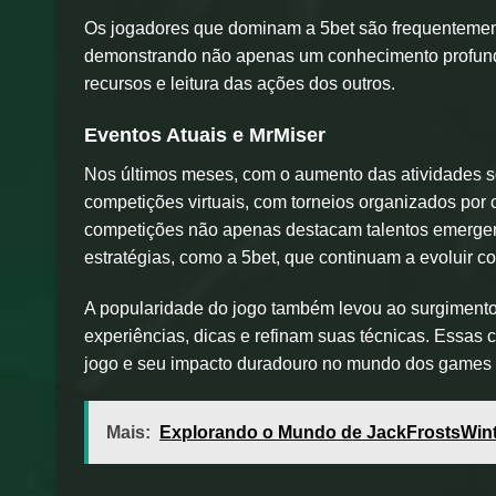
Os jogadores que dominam a 5bet são frequentemen
demonstrando não apenas um conhecimento profund
recursos e leitura das ações dos outros.
Eventos Atuais e MrMiser
Nos últimos meses, com o aumento das atividades so
competições virtuais, com torneios organizados po
competições não apenas destacam talentos emerge
estratégias, como a 5bet, que continuam a evoluir co
A popularidade do jogo também levou ao surgimento
experiências, dicas e refinam suas técnicas. Essas
jogo e seu impacto duradouro no mundo dos games d
Mais:
Explorando o Mundo de JackFrostsWinte