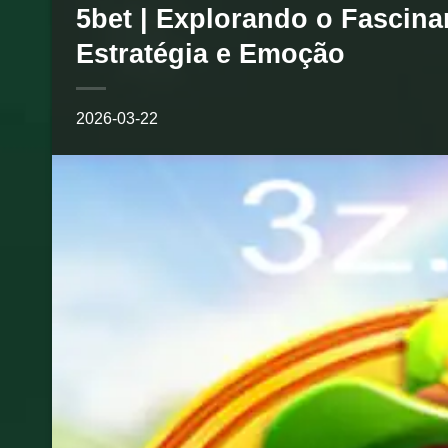
5bet | Explorando o Fascin
Estratégia e Emoção
2026-03-22