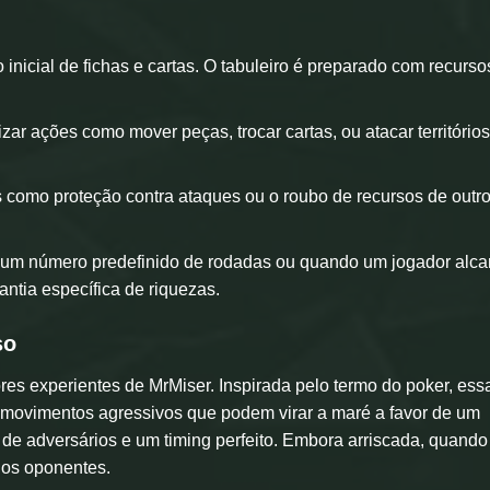
icial de fichas e cartas. O tabuleiro é preparado com recurso
ar ações como mover peças, trocar cartas, ou atacar territórios
 como proteção contra ataques ou o roubo de recursos de outr
 um número predefinido de rodadas ou quando um jogador alc
ntia específica de riquezas.
so
ores experientes de MrMiser. Inspirada pelo termo do poker, ess
movimentos agressivos que podem virar a maré a favor de um
a de adversários e um timing perfeito. Embora arriscada, quando
 os oponentes.