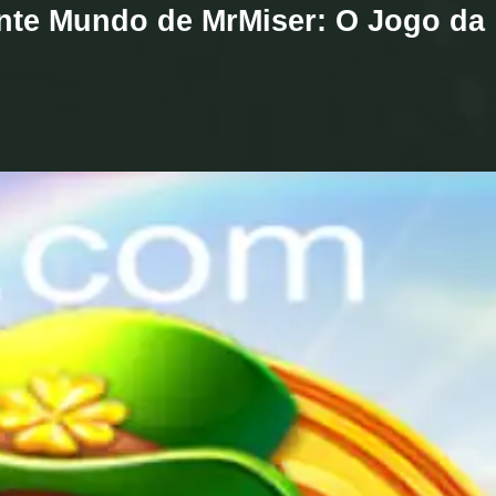
ante Mundo de MrMiser: O Jogo da