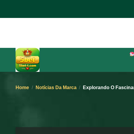
Ir
para
o
conteúdo
Home
/
Notícias Da Marca
/
Explorando O Fascina