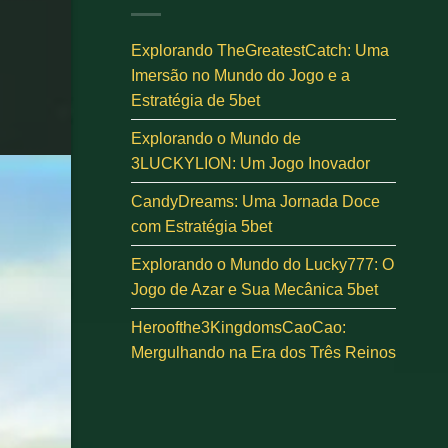
Explorando TheGreatestCatch: Uma
Imersão no Mundo do Jogo e a
Estratégia de 5bet
Explorando o Mundo de
3LUCKYLION: Um Jogo Inovador
CandyDreams: Uma Jornada Doce
com Estratégia 5bet
Explorando o Mundo do Lucky777: O
Jogo de Azar e Sua Mecânica 5bet
Heroofthe3KingdomsCaoCao:
Mergulhando na Era dos Três Reinos