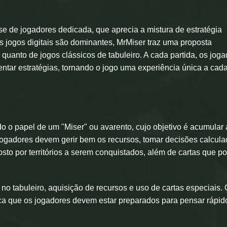
 de jogadores dedicada, que aprecia a mistura de estratégia
jogos digitais são dominantes, MrMiser traz uma proposta
quanto de jogos clássicos de tabuleiro. A cada partida, os jog
ntar estratégias, tornando o jogo uma experiência única a cad
o o papel de um "Miser" ou avarento, cujo objetivo é acumular 
jogadores devem gerir bem os recursos, tomar decisões calcula
osto por territórios a serem conquistados, além de cartas que 
no tabuleiro, aquisição de recursos e uso de cartas especiais.
fica que os jogadores devem estar preparados para pensar rápid