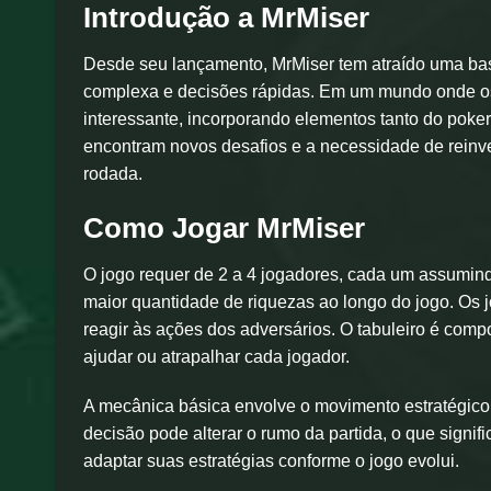
Introdução a MrMiser
Desde seu lançamento, MrMiser tem atraído uma base
complexa e decisões rápidas. Em um mundo onde os 
interessante, incorporando elementos tanto do poker 
encontram novos desafios e a necessidade de reinve
rodada.
Como Jogar MrMiser
O jogo requer de 2 a 4 jogadores, cada um assumind
maior quantidade de riquezas ao longo do jogo. Os 
reagir às ações dos adversários. O tabuleiro é comp
ajudar ou atrapalhar cada jogador.
A mecânica básica envolve o movimento estratégico 
decisão pode alterar o rumo da partida, o que signi
adaptar suas estratégias conforme o jogo evolui.