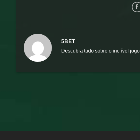
5BET
Descubra tudo sobre o incrível jog