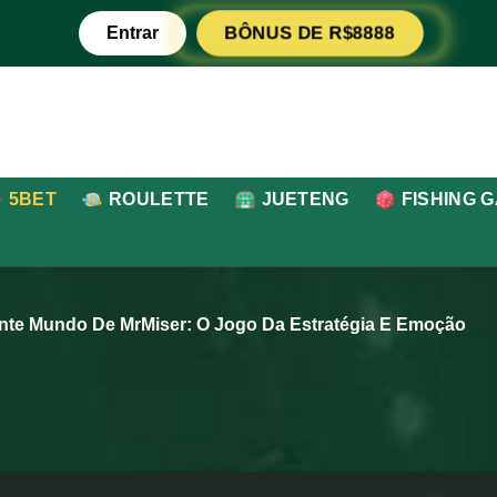
BÔNUS DE R$8888
Entrar
5BET
ROULETTE
JUETENG
FISHING 
nte Mundo De MrMiser: O Jogo Da Estratégia E Emoção