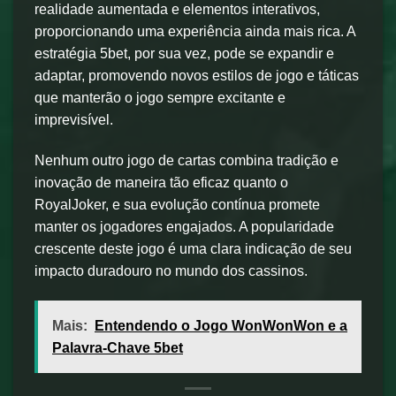
realidade aumentada e elementos interativos,
proporcionando uma experiência ainda mais rica. A
estratégia 5bet, por sua vez, pode se expandir e
adaptar, promovendo novos estilos de jogo e táticas
que manterão o jogo sempre excitante e
imprevisível.
Nenhum outro jogo de cartas combina tradição e
inovação de maneira tão eficaz quanto o
RoyalJoker, e sua evolução contínua promete
manter os jogadores engajados. A popularidade
crescente deste jogo é uma clara indicação de seu
impacto duradouro no mundo dos cassinos.
Mais:
Entendendo o Jogo WonWonWon e a
Palavra-Chave 5bet