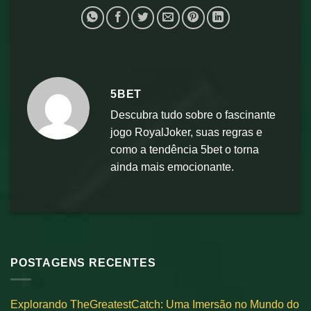
5BET
Descubra tudo sobre o fascinante
jogo RoyalJoker, suas regras e
como a tendência 5bet o torna
ainda mais emocionante.
POSTAGENS RECENTES
Explorando TheGreatestCatch: Uma Imersão no Mundo do