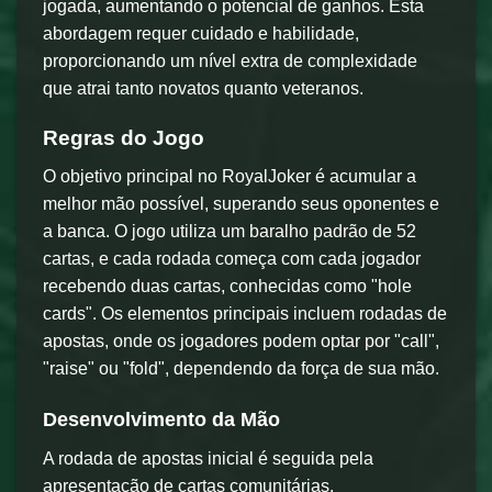
jogada, aumentando o potencial de ganhos. Esta
abordagem requer cuidado e habilidade,
proporcionando um nível extra de complexidade
que atrai tanto novatos quanto veteranos.
Regras do Jogo
O objetivo principal no RoyalJoker é acumular a
melhor mão possível, superando seus oponentes e
a banca. O jogo utiliza um baralho padrão de 52
cartas, e cada rodada começa com cada jogador
recebendo duas cartas, conhecidas como "hole
cards". Os elementos principais incluem rodadas de
apostas, onde os jogadores podem optar por "call",
"raise" ou "fold", dependendo da força de sua mão.
Desenvolvimento da Mão
A rodada de apostas inicial é seguida pela
apresentação de cartas comunitárias.