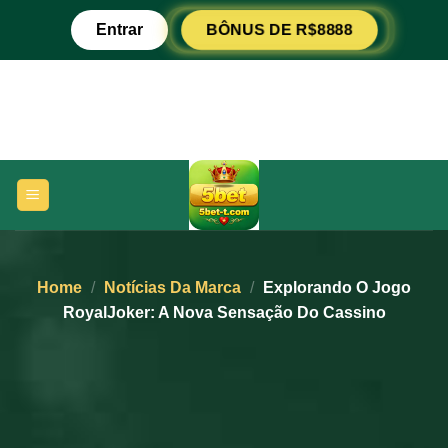
Ir
BÔNUS DE R$8888
Entrar
para
o
conteúdo
Home
/
Notícias Da Marca
/
Explorando O Jogo
RoyalJoker: A Nova Sensação Do Cassino